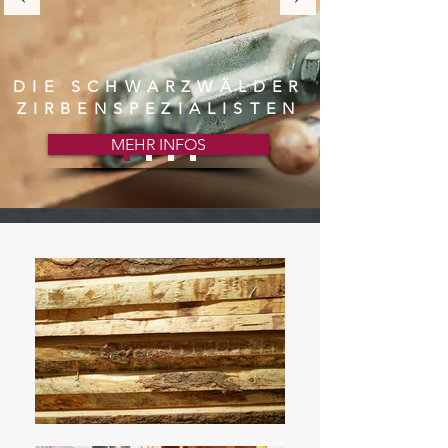
DIE SCHWARZWÄLDER
ZIRBENSPEZIALISTEN
MEHR INFOS
SCHREINEREI
KINDLE
Handwerkskunst auf höchstem
Niveau finden Sie bei uns schon seit
über 90 Jahren, umso wichtiger ist
es nun auch für uns, dass wir die