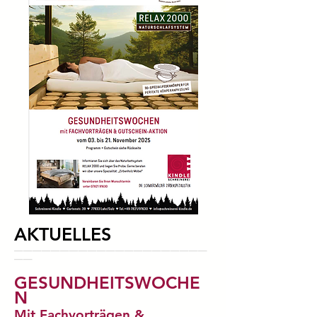
AKTUELLES
_____________________
__
GESUNDHEITSWOCHE
N
Mit Fachvorträgen &