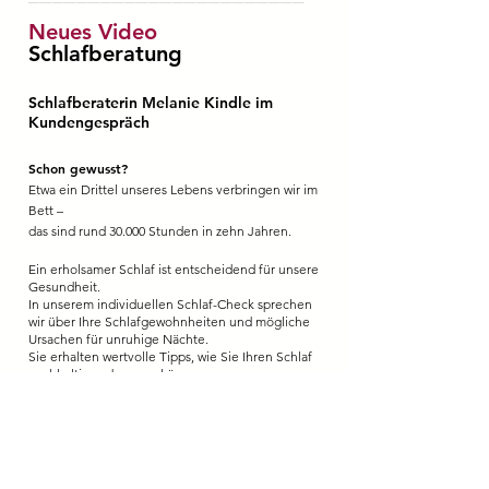
Neues Video
Schlafberatung
Schlafberaterin Melanie Kindle im
Kundengespräch
Schon gewusst?
Etwa ein Drittel unseres Lebens verbringen wir im
Bett –
das sind rund 30.000 Stunden in zehn Jahren.
Ein erholsamer Schlaf ist entscheidend für unsere
Gesundheit.
In unserem individuellen Schlaf-Check sprechen
wir über Ihre Schlafgewohnheiten und mögliche
Ursachen für unruhige Nächte.
Sie erhalten wertvolle Tipps, wie Sie Ihren Schlaf
nachhaltig verbessern können.
Schauen Sie sich Schlafberaterin Melanie
Kindle im Gespräch an – und erfahren Sie, wie
gesunder Schlaf gelingen kann.