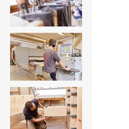
regelmäßig Fachvorträge zum
Thema Gesundheit und Schlaf statt.
Aber hier wird nicht nur gearbeitet
sondern auch gefeiert, bei
regelmäßigen Weinabenden mit
Verköstigung.
Datenschutzerklärung
EU-DSGVO