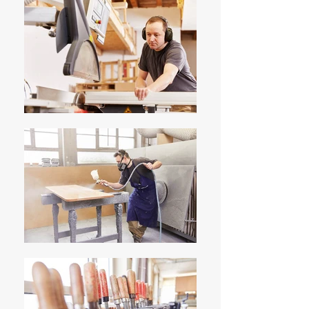
individuellen Möbelstücke, die
jeden Tag in unserer Schreinerei
entstehen, auch auf unserer neuen
Online Präsenz präsentieren.
Wir haben für jeden Kundenwunsch
ein offenes Ohr, zögern Sie also
nicht auch mit außergewöhnlichen
oder besonderen Projekten auf uns
zu zu kommen…
Wir bieten Ihnen Wohnmöbel,
Küchen, Gesundes Schlafen,
Gesundes Sitzen, Badeinrichtung &
Wellness,
Massivholzbetten, Zirbenholzmöbel,
Schränke
Böden & Parkett, Türen &
Fenster, Terrasse & Garten,
Objekteinrichtungen,
Weinkellereinrichtungen und
noch vieles mehr…
In unserer Ausstellung finden