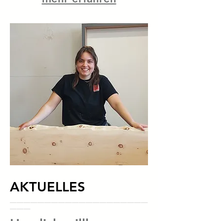
AKTUELLES
____________________
___